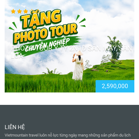
PHOTO TOUR Y TÝ 2N1Đ SĂN MÂY, SĂN
LÚA
2,590,000
LIÊN HỆ
Vietmountain travel luôn nỗ lực từng ngày mang những sản phẩm du lịch