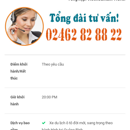
Điểm khởi
Theo yêu cầu
hành/Kết
thúc
Giờ khởi
20:00 PM
hành
Dịch vụ bao
Xe du lịch ô tô đời mới, sang trọng theo
gồm
hành trình tại Quảng Bình