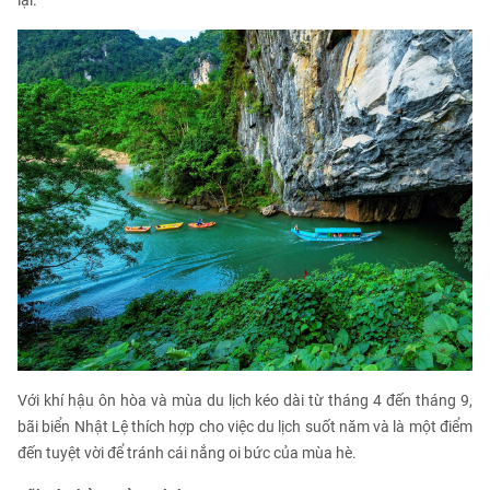
Với khí hậu ôn hòa và mùa du lịch kéo dài từ tháng 4 đến tháng 9,
bãi biển Nhật Lệ thích hợp cho việc du lịch suốt năm và là một điểm
đến tuyệt vời để tránh cái nắng oi bức của mùa hè.