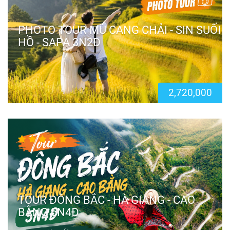
PHOTO TOUR MÙ CANG CHẢI - SIN SUỐI
HỒ - SAPA 3N2Đ
2,720,000
TOUR ĐÔNG BẮC - HÀ GIANG - CAO
BẰNG 5N4Đ