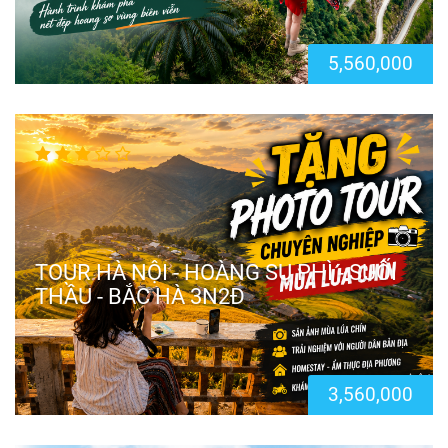
5,560,000
TOUR HÀ NỘI - HOÀNG SU PHÌ - SUỐI
THẦU - BẮC HÀ 3N2Đ
3,560,000