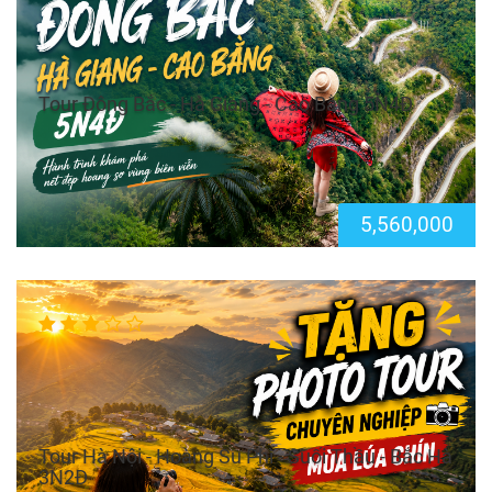
Tour Đông Bắc - Hà Giang - Cao Bằng 5N4Đ
5,560,000
Tour Hà Nội - Hoàng Su Phì - Suối Thầu - Bắc Hà
3N2Đ