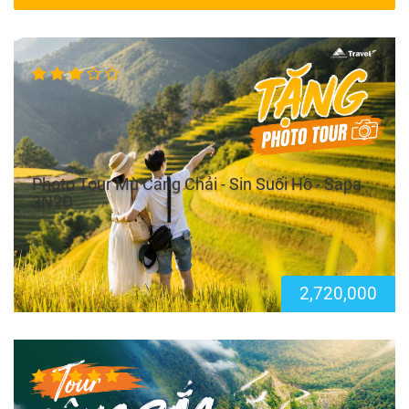
Photo Tour Mù Cang Chải - Sin Suối Hồ - Sapa
3N2Đ
2,720,000