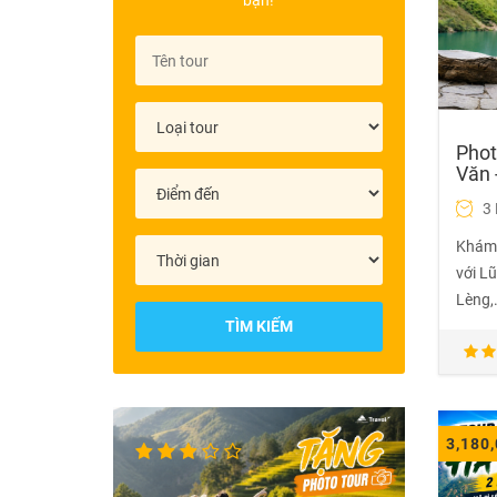
bạn!
Phot
Văn 
3
Khám 
với Lũ
Lèng,.
TÌM KIẾM
3,180