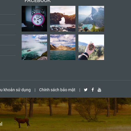
FACEBOOK
ều khoản sử dụng
|
Chính sách bảo mật
|
l