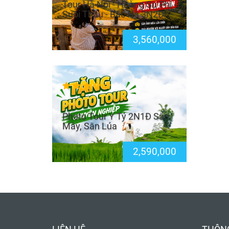
Tour Hà Nội - Hoàng Su Phì -
Suối Thầu - Bắc Hà 3N2Đ
3,560,000
Photo Tour Y Tý 2N1Đ Săn
Mây, Săn Lúa
2,590,000