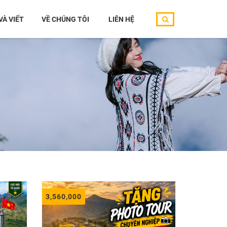
10 – Hẻm 2A/105 - Ngõ 75 – P. Phú Diễn – Bắc Từ Liêm – Hà Nội
 VÀ VIẾT
VỀ CHÚNG TÔI
LIÊN HỆ
3,560,000