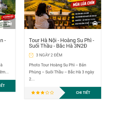
n -
Tour Hà Nội - Hoàng Su Phì -
Suối Thầu - Bắc Hà 3N2Đ
3 NGÀY 2 ĐÊM
Hà
Photo Tour Hoàng Su Phì – Bản
êm...
Phùng – Suôi Thầu – Bắc Hà 3 ngày
2...
IẾT
CHI TIẾT