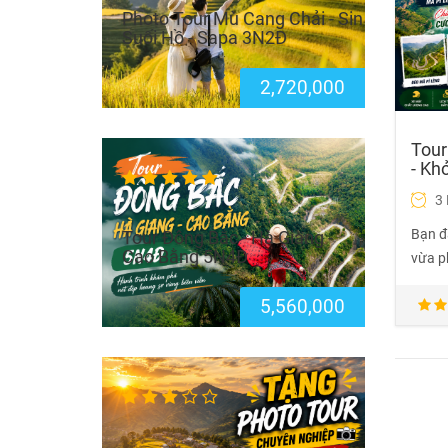
Photo Tour Mù Cang Chải - Sin
Suối Hồ - Sapa 3N2Đ
2,720,000
Tour
- Kh
3
Bạn đ
Tour Đông Bắc - Hà Giang -
Cao Bằng 5N4Đ
vừa p
5,560,000