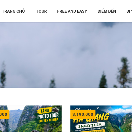
02462 82 88 22
Số 
TRANG CHỦ
TOUR
FREE AND EASY
ĐIỂM ĐẾN
ĐI
,000
3,190,000