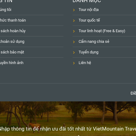
 TIN
DANH MỤC
úng tôi
Tour nội địa
thức thanh toán
Tour quốc tế
 sách hoàn hủy
Tour linh hoạt (Free & Easy)
khoản sử dụng
Cẩm nang chia sẻ
 sách bảo mật
Tuyển dụng
uyền hình ảnh
Liên hệ
Đi
Nhập thông tin để nhận ưu đãi tốt nhất từ VietMountain Trave