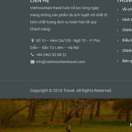
LIÊN HỆ
THÔNG
Vietmountain travel luôn nỗ lực từng ngày
Về ch
mang những sản phẩm du lịch tuyệt vời nhất đi
Hình 
kèm chất lượng dịch vụ hoàn hảo tới quý
khách hàng!
Chính
Điều 
Số 10 – Hẻm 2A/105 - Ngõ 75 – P. Phú
Diễn – Bắc Từ Liêm – Hà Nội
Chính
+84 2462 82 88 22
Bản q
info@vietmountaintravel.com
Copyright © 2018 Travel. All Rights Reserved.