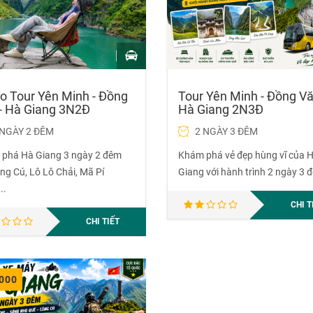
Tour Yên Minh - Đồng Vă
o Tour Yên Minh - Đồng
Hà Giang 2N3Đ
- Hà Giang 3N2Đ
2 NGÀY 3 ĐÊM
 NGÀY 2 ĐÊM
Khám phá vẻ đẹp hùng vĩ của 
phá Hà Giang 3 ngày 2 đêm
Giang với hành trình 2 ngày 3 đ
ng Cú, Lô Lô Chải, Mã Pí
..
CHI T
CHI TIẾT
,000