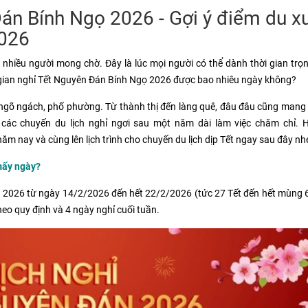
Đán Bính Ngọ 2026 - Gợi ý điểm du x
2026
nhiều người mong chờ. Đây là lúc mọi người có thể dành thời gian trọ
i gian nghỉ Tết Nguyên Đán Bính Ngọ 2026 được bao nhiêu ngày không?
mọi ngõ ngách, phố phường. Từ thành thị đến làng quê, đâu đâu cũng man
i các chuyến du lịch nghỉ ngơi sau một năm dài làm việc chăm chỉ. 
ăm nay và cùng lên lịch trình cho chuyến du lịch dịp Tết ngay sau đây nh
mấy ngày?
n 2026 từ ngày 14/2/2026 đến hết 22/2/2026 (tức 27 Tết đến hết mùng 6
heo quy định và 4 ngày nghỉ cuối tuần.