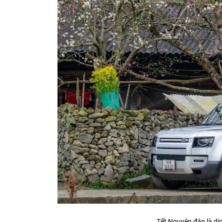
Tết Nguyên đán là dịp