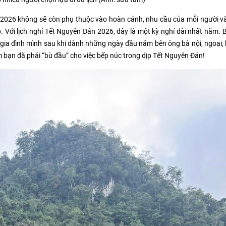
n 2026 không sẽ còn phụ thuộc vào hoàn cảnh, nhu cầu của mỗi người v
p. Với lịch nghỉ Tết Nguyên Đán 2026, đây là một kỳ nghỉ dài nhất năm.
 gia đình mình sau khi dành những ngày đầu năm bên ông bà nội, ngoại,
bạn đã phải “bù đầu” cho việc bếp núc trong dịp Tết Nguyên Đán!