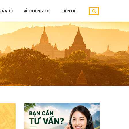
10 – Hẻm 2A/105 - Ngõ 75 – P. Phú Diễn – Bắc Từ Liêm – Hà Nội
 VÀ VIẾT
VỀ CHÚNG TÔI
LIÊN HỆ