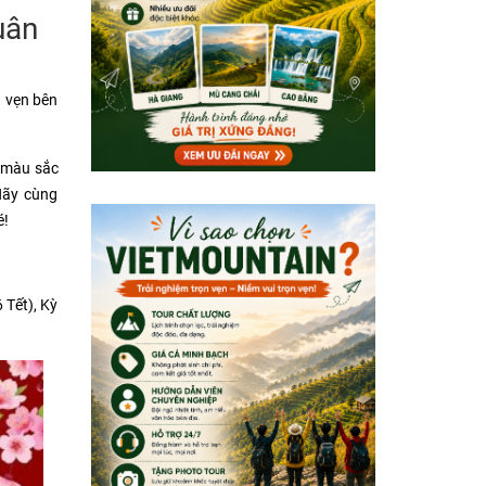
uân
n vẹn bên
g màu sắc
Hãy cùng
é!
 Tết), Kỳ