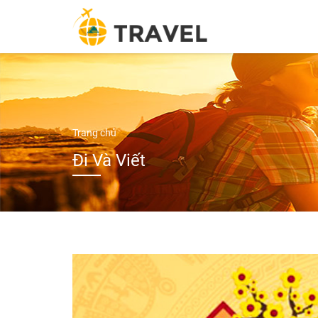
Thứ 2 - Thứ 7 8.00 - 18.00.
Trang chủ
Đi Và Viết