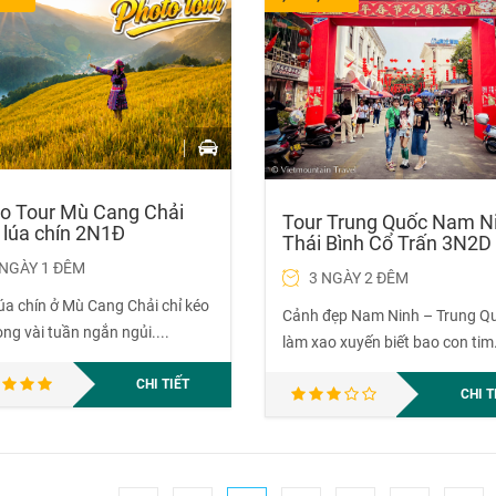
o Tour Mù Cang Chải
Tour Trung Quốc Nam Ni
lúa chín 2N1Đ
Thái Bình Cổ Trấn 3N2D
 NGÀY 1 ĐÊM
3 NGÀY 2 ĐÊM
úa chín ở Mù Cang Chải chỉ kéo
Cảnh đẹp Nam Ninh – Trung Q
ong vài tuần ngắn ngủi....
làm xao xuyến biết bao con tim.
CHI TIẾT
CHI T