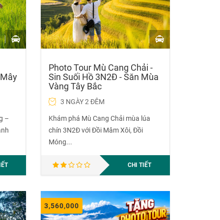
Photo Tour Mù Cang Chải -
 Mây
Sin Suối Hồ 3N2Đ - Săn Mùa
Vàng Tây Bắc
3 NGÀY 2 ĐÊM
g –
Khám phá Mù Cang Chải mùa lúa
ành
chín 3N2Đ với Đồi Mâm Xôi, Đồi
Móng...
IẾT
CHI TIẾT
3,560,000