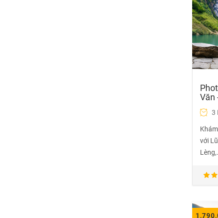
Phot
Văn 
3
Khám 
với Lũ
Lèng,.
1,790