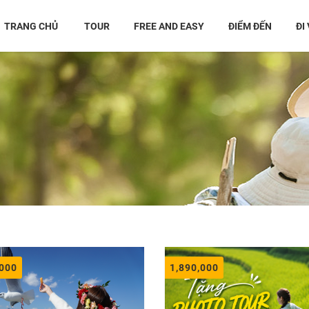
02462 82 88 22
Số 
TRANG CHỦ
TOUR
FREE AND EASY
ĐIỂM ĐẾN
ĐI
,000
1,890,000