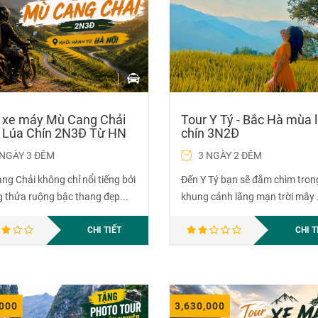
 xe máy Mù Cang Chải
Tour Y Tý - Bắc Hà mùa 
Lúa Chín 2N3Đ Từ HN
chín 3N2Đ
 NGÀY 3 ĐÊM
3 NGÀY 2 ĐÊM
ng Chải không chỉ nổi tiếng bởi
Đến Y Tý bạn sẽ đắm chìm tron
 thửa ruộng bậc thang đẹp...
khung cảnh lãng mạn trời mây .
CHI TIẾT
CHI T
,000
3,630,000