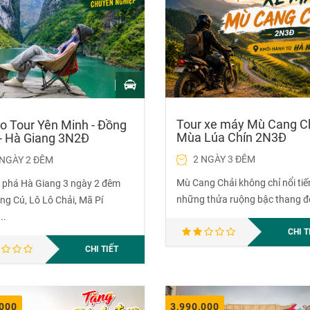
Tour xe máy Mù Cang C
o Tour Yên Minh - Đồng
Mùa Lúa Chín 2N3Đ
- Hà Giang 3N2Đ
2 NGÀY 3 ĐÊM
 NGÀY 2 ĐÊM
Mù Cang Chải không chỉ nổi tiế
phá Hà Giang 3 ngày 2 đêm
những thửa ruộng bậc thang đẹ
ng Cú, Lô Lô Chải, Mã Pí
..
CHI T
CHI TIẾT
,000
3,990,000