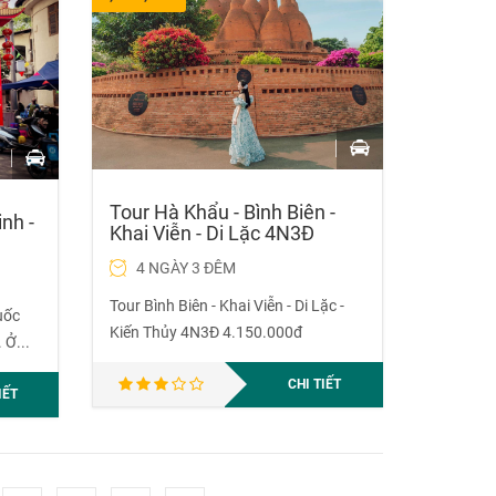
Tour Hà Khẩu - Bình Biên -
nh -
Khai Viễn - Di Lặc 4N3Đ
4 NGÀY 3 ĐÊM
Tour Bình Biên - Khai Viễn - Di Lặc -
uốc
Kiến Thủy 4N3Đ 4.150.000đ
 Ở...
CHI TIẾT
IẾT