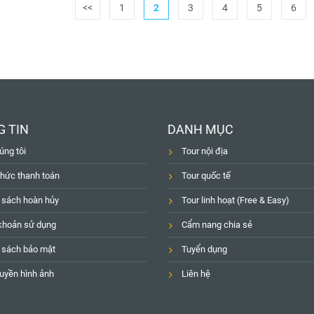
<<
1
2
3
4
5
6
 TIN
DANH MỤC
úng tôi
Tour nội địa
thức thanh toán
Tour quốc tế
 sách hoàn hủy
Tour linh hoạt (Free & Easy)
khoản sử dụng
Cẩm nang chia sẻ
 sách bảo mật
Tuyển dụng
uyền hình ảnh
Liên hệ