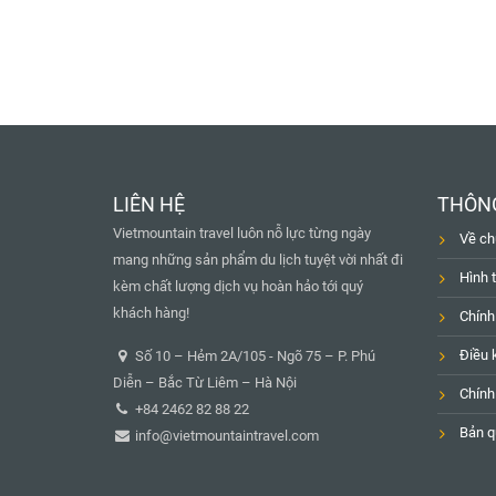
LIÊN HỆ
THÔNG
Vietmountain travel luôn nỗ lực từng ngày
Về ch
mang những sản phẩm du lịch tuyệt vời nhất đi
Hình 
kèm chất lượng dịch vụ hoàn hảo tới quý
khách hàng!
Chính
Điều 
Số 10 – Hẻm 2A/105 - Ngõ 75 – P. Phú
Diễn – Bắc Từ Liêm – Hà Nội
Chính
+84 2462 82 88 22
Bản q
info@vietmountaintravel.com