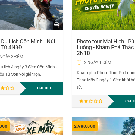
 Du Lịch Côn Minh - Núi
Photo tour Mai Hịch - Pù
 Tử 4N3Đ
Luông - Khám Phá Thác
2N1Đ
 NGÀY 3 ĐÊM
2 NGÀY 1 ĐÊM
du lịch 4 ngày 3 đêm Côn Minh -
Khám phá Photo Tour Pù Luôn
ệu Tử Sơn với giá trọn...
Thác Mây 2 ngày 1 đêm khởi h
từ...
CHI TIẾT
CHI T
,000
2,980,000