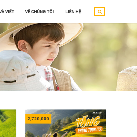
10 – Hẻm 2A/105 - Ngõ 75 – P. Phú Diễn – Bắc Từ Liêm – Hà Nội
 VÀ VIẾT
VỀ CHÚNG TÔI
LIÊN HỆ
2,720,000