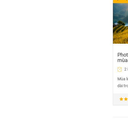
Phot
mùa 
2
Mùa l
dài tr