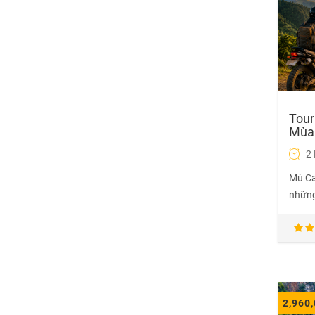
Tour
Mùa 
2
Mù Ca
những
2,960