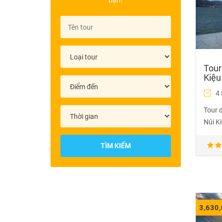
bạn!
Tour
Kiệu
4
Tour 
Núi Ki
TÌM KIẾM
3,630