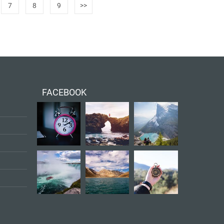
7
8
9
>>
FACEBOOK