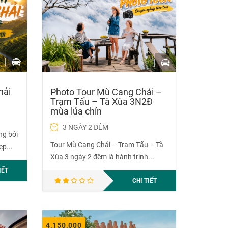
hải
Photo Tour Mù Cang Chải –
Trạm Tấu – Tà Xùa 3N2Đ
mùa lúa chín
3 NGÀY 2 ĐÊM
ng bởi
Tour Mù Cang Chải – Trạm Tấu – Tà
p...
Xùa 3 ngày 2 đêm là hành trình...
IẾT
CHI TIẾT
4,150,000