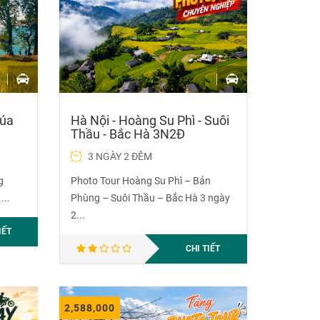
Hà Nội - Hoàng Su Phì - Suôi
lúa
Thầu - Bắc Hà 3N2Đ
3 NGÀY 2 ĐÊM
Photo Tour Hoàng Su Phì – Bản
g
Phùng – Suôi Thầu – Bắc Hà 3 ngày
...
2...
IẾT
CHI TIẾT
2,588,000