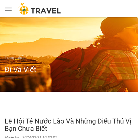
Trang chủ
Đi Và Viết
Lễ Hội Té Nước Lào Và Những Điểu Thú Vị
Bạn Chưa Biết
Ngày tạo:
2024-02-21 10:50:37