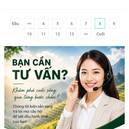
Đầu
<<
4
5
6
7
8
9
10
11
12
13
>>
Cuối