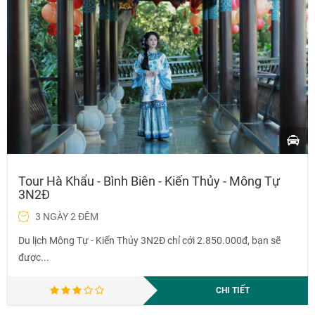
Tour Hà Khẩu - Bình Biên - Kiến Thủy - Mông Tự
3N2Đ
3 NGÀY 2 ĐÊM
Du lịch Mông Tự - Kiến Thủy 3N2Đ chỉ cới 2.850.000đ, bạn sẽ
được...
CHI TIẾT