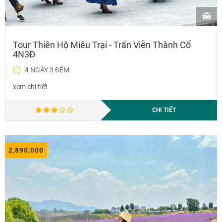
Tour Thiên Hộ Miêu Trại - Trấn Viễn Thành Cổ
4N3Đ
4 NGÀY 3 ĐÊM
xem chi tiết
CHI TIẾT
2,890,000