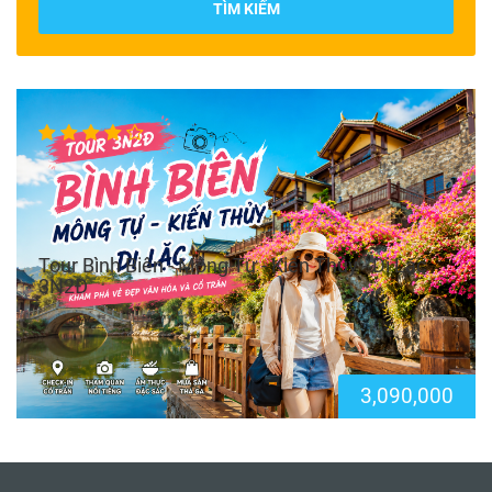
TÌM KIẾM
Tour Bình Biên - Mông Tự - Kiến Thủy - Di Lặc
3N2Đ
3,090,000