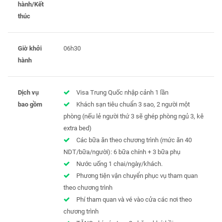
hành/Kết
thúc
Giờ khởi
06h30
hành
Dịch vụ
Visa Trung Quốc nhập cảnh 1 lần
bao gồm
Khách sạn tiêu chuẩn 3 sao, 2 người một
phòng (nếu lẻ người thứ 3 sẽ ghép phòng ngủ 3, kê
extra bed)
Các bữa ăn theo chương trình (mức ăn 40
NDT/bữa/người): 6 bữa chính + 3 bữa phụ
Nước uống 1 chai/ngày/khách.
Phương tiện vận chuyển phục vụ tham quan
theo chương trình
Phí tham quan và vé vào cửa các nơi theo
chương trình