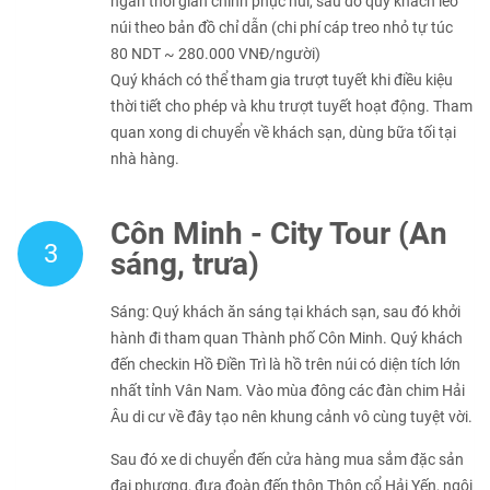
ngắn thời gian chinh phục núi, sau dó quý khách leo
núi theo bản đồ chỉ dẫn (chi phí cáp treo nhỏ tự túc
80 NDT ~ 280.000 VNĐ/người)
Quý khách có thể tham gia trượt tuyết khi điều kiệu
thời tiết cho phép và khu trượt tuyết hoạt động. Tham
quan xong di chuyển về khách sạn, dùng bữa tối tại
nhà hàng.
Côn Minh - City Tour (Ăn
3
sáng, trưa)
Sáng: Quý khách ăn sáng tại khách sạn, sau đó khởi
hành đi tham quan Thành phố Côn Minh. Quý khách
đến checkin Hồ Điền Trì là hồ trên núi có diện tích lớn
nhất tỉnh Vân Nam. Vào mùa đông các đàn chim Hải
Âu di cư về đây tạo nên khung cảnh vô cùng tuyệt vời.
Sau đó xe di chuyển đến cửa hàng mua sắm đặc sản
đại phương, đưa đoàn đến thôn Thôn cổ Hải Yến, ngôi