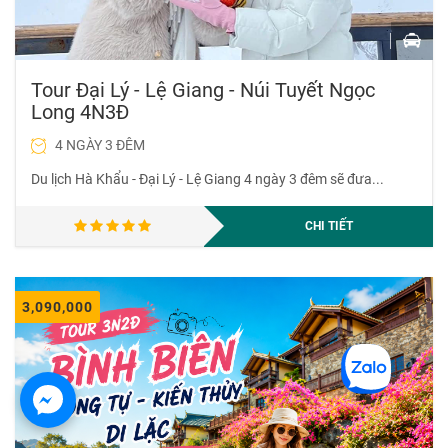
Tour Đại Lý - Lệ Giang - Núi Tuyết Ngọc
Long 4N3Đ
4 NGÀY 3 ĐÊM
Du lịch Hà Khẩu - Đại Lý - Lệ Giang 4 ngày 3 đêm sẽ đưa...
CHI TIẾT
Nhập thông tin để nhận ưu đãi tốt nhất từ VietMountain Travel
THAM GIA BẢN TIN
3,090,000