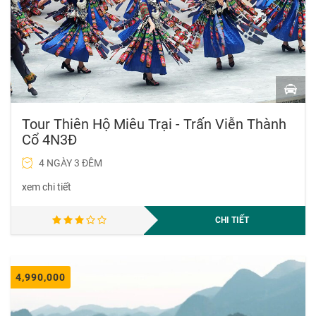
Tour Thiên Hộ Miêu Trại - Trấn Viễn Thành
Cổ 4N3Đ
4 NGÀY 3 ĐÊM
xem chi tiết
CHI TIẾT
4,990,000