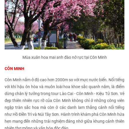
Mùa xuân hoa mai anh đào nở rực tại Côn Minh
CÔN MINH
Côn Minh nằm ở độ cao hơn 2000m so với mực nước biển. Nổi tiếng
với khí hậu ôn hòa và muôn loài hoa khoe sắc quanh năm, là điểm
dừng chân lý tưởng trong tour Lào Cai - Côn Minh - Kiệu Tử Sơn. Vẻ
đẹp thiên nhiên rực rỡ của Côn Minh không chỉ ở những công viên
ngập tràn sắc hoa mà còn ở các danh lam thắng cảnh nổi tiếng
như Hồ Điền Trì và Núi Tây Sơn. Hành trình khám phá Côn Minh hứa
hẹn mang đến những trải nghiệm đáng nhớ giữa khung cảnh thiên
nhiên thơ mộng và văn hóa độc đáo.