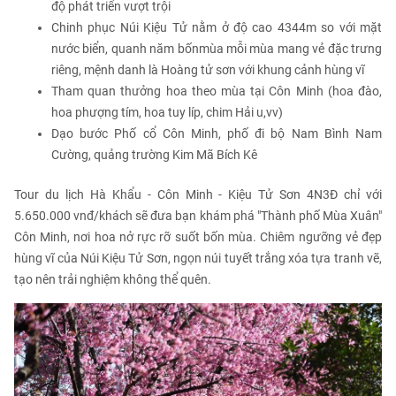
độ phát triển vượt trội
Chinh phục Núi Kiệu Tử nằm ở độ cao 4344m so với mặt
nước biển, quanh năm bốnmùa mỗi mùa mang vẻ đặc trưng
riêng, mệnh danh là Hoàng tử sơn với khung cảnh hùng vĩ
Tham quan thưởng hoa theo mùa tại Côn Minh (hoa đào,
hoa phượng tím, hoa tuy líp, chim Hải u,vv)
Dạo bước Phố cổ Côn Minh, phố đi bộ Nam Bình Nam
Cường, quảng trường Kim Mã Bích Kê
Tour du lịch Hà Khẩu - Côn Minh - Kiệu Tử Sơn 4N3Đ chỉ với
5.650.000 vnđ/khách sẽ đưa bạn khám phá "Thành phố Mùa Xuân"
Côn Minh, nơi hoa nở rực rỡ suốt bốn mùa. Chiêm ngưỡng vẻ đẹp
hùng vĩ của Núi Kiệu Tử Sơn, ngọn núi tuyết trắng xóa tựa tranh vẽ,
tạo nên trải nghiệm không thể quên.