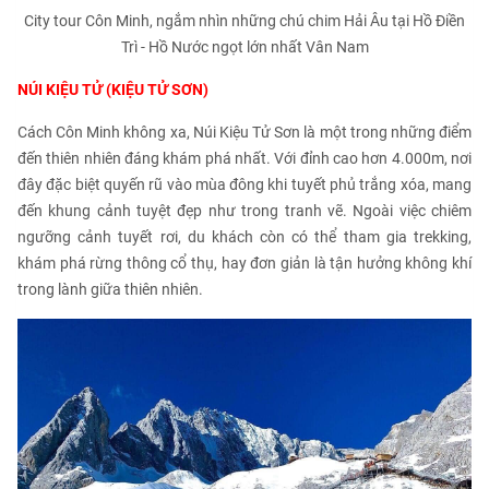
City tour Côn Minh, ngắm nhìn những chú chim Hải Âu tại Hồ Điền
Trì - Hồ Nước ngọt lớn nhất Vân Nam
NÚI KIỆU TỬ (KIỆU TỬ SƠN)
Cách Côn Minh không xa, Núi Kiệu Tử Sơn là một trong những điểm
đến thiên nhiên đáng khám phá nhất. Với đỉnh cao hơn 4.000m, nơi
đây đặc biệt quyến rũ vào mùa đông khi tuyết phủ trắng xóa, mang
đến khung cảnh tuyệt đẹp như trong tranh vẽ. Ngoài việc chiêm
ngưỡng cảnh tuyết rơi, du khách còn có thể tham gia trekking,
khám phá rừng thông cổ thụ, hay đơn giản là tận hưởng không khí
trong lành giữa thiên nhiên.