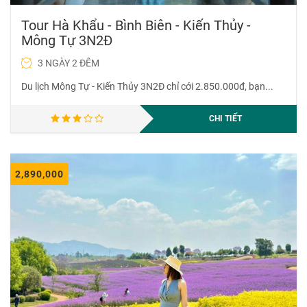
Tour Hà Khẩu - Bình Biên - Kiến Thủy -
Mông Tự 3N2Đ
3 NGÀY 2 ĐÊM
Du lịch Mông Tự - Kiến Thủy 3N2Đ chỉ cới 2.850.000đ, bạn...
CHI TIẾT
2,890,000