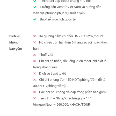
TẶNG phí cáp treo 2 chặng khứ hồi
Hướng dẫn viên từ Việt Nam và hướng dẫn
viên địa phương phục vụ suốt tuyến.
Bảo hiểm du lịch quốc tế
Dịch vụ
Xe giường nằm khứ hồi HN - LC: 520k/người
không
Hộ chiếu còn hạn trên 6 tháng so với ngày khởi
bao gồm
hành.
Thuế VAT
Chi phí cá nhân, đồ uống, điện thoại, phí giặt là
trong khách sạn.
Dịch vụ trượt tuyết
Chi phí phòng đơn 150 NDT/phòng/đêm (lễ tết
300 NDT/phòng/đêm)
Các chi phí không đề cập trong phần bao gồm.
Tiền TIP: ~ 36 tệ/khách/ngày ~ 144
tệ/người/tour ~ 560.000/KHÁCH/TOUR