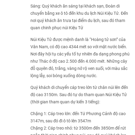
Sáng: Quý khách ăn sáng tại khách sạn, Đoàn di
chuyển bằng xe ô tô đến khu du lịch Núi Kiệu Tử. Đến
nơi quý khách ăn trưa tại điểm du lịch, sau đó tham
quan chinh phục núi Kiệu Tử
Núi Kiệu Tử được mệnh danh là “Hoàng tử sơn” của
Vân Nam, có độ cao 4344 mét so với mặt nước biển.
Nơi đây hội tụ các yếu tố tự nhiên đa dạng phong phú
như Thác ở độ cao 2.500 đến 4.000 mét. Những cây
đỗ quyên đỏ, trắng, vàng nở rộ ven suối, với màu sắc
lộng lẫy, soi bóng xuống dòng nước.
Quý khách di chuyển cáp treo lớn từ chân núi lên đến
độ cao 3150m. Sau đó tự do tham quan Núi Kiệu Tử
(thời gian tham quan dự kiến 3 tiếng):
Chặng 1: Cáp treo lớn: đến Tứ Phương Cảnh độ cao
3147m, sau đó đi ô tô lên 3547m
Chặng 2: Cáp treo nhỏ: từ 3500m đến 3850m để rút